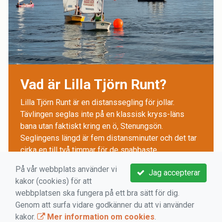
Vad är Lilla Tjörn Runt?
Lilla Tjörn Runt är en distanssegling för jollar.
Tävlingen seglas inte på en klassisk kryss-läns
bana utan faktiskt kring en ö, Stenungsön.
Seglingens längd är fem distansminuter och det tar
cirka en till två timmar för de snabbaste.
På vår webbplats använder vi
Jag accepterar
En av Sveriges största kappseglingar för jollar
kakor (cookies) för att
Första start i Lilla Tjörn Runt gick 1985. Sedan dess
webbplatsen ska fungera på ett bra sätt för dig.
har kappseglingen blivit en av Sveriges och
Genom att surfa vidare godkänner du att vi använder
Nordens största optimistjolletävling.
kakor.
Mer information om cookies
.