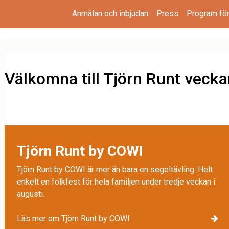
Anmälan och inbjudan
Press
Program fö
Välkomna till Tjörn Runt veck
Tjörn Runt by COWI
Tjörn Runt by COWI är mer än bara en segeltävling. Helt
enkelt en folkfest för hela familjen under tredje veckan i
augusti.
Läs mer om Tjörn Runt by COWI