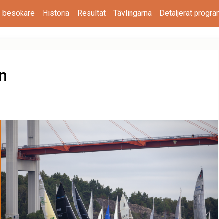
r besökare
Historia
Resultat
Tävlingarna
Detaljerat progra
an