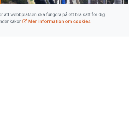
r att webbplatsen ska fungera på ett bra sätt för dig.
änder kakor.
Mer information om cookies
.
Lilla Tjörn Runt
Lilla Tjörn Runt är unik distanssegling för jollar. Tävlingen
seglas inte på en klassisk kryss-läns bana utan kring en
ö, Stenungsön. Seglingens längd är fem distansminuter
och det tar cirka en till två timmar för de snabbaste.
Anmälan Lilla Tjörn Runt