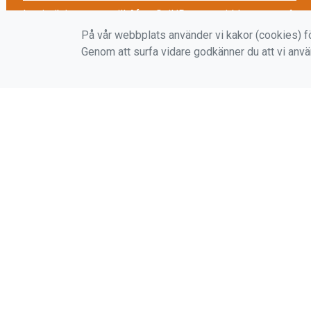
Logistik/transport till After Sail/Regattamiddag
På vår webbplats använder vi kakor (cookies) fö
Genom att surfa vidare godkänner du att vi anv