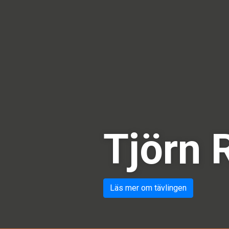
Tjörn 
Läs mer om tävlingen