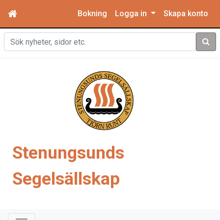
Bokning
Logga in
Skapa konto
Sök
Stenungsunds
Segelsällskap