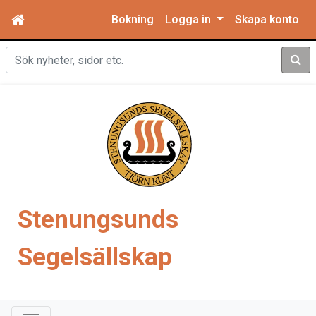
Bokning
Logga in
Skapa konto
Sök
Stenungsunds
Segelsällskap