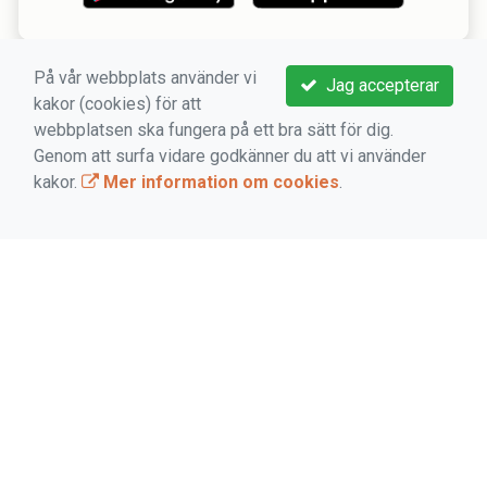
På vår webbplats använder vi
Jag accepterar
kakor (cookies) för att
webbplatsen ska fungera på ett bra sätt för dig.
Genom att surfa vidare godkänner du att vi använder
VIKTIGA LÄNKAR
kakor.
Mer information om cookies
.
Boka aktivitet
Kontakta oss
Medlems -och användarvillkor
Bokningsvillkor
Dataskyddsförordningen (GDPR)
Mer information om cookies
VÅRA LEDORD: