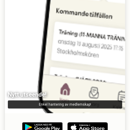
Nytt utseende!
Enkel hantering av medlemskap!