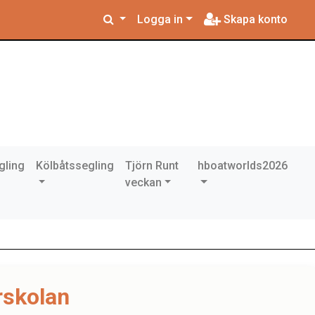
Logga in
Skapa konto
gling
Kölbåtssegling
Tjörn Runt
hboatworlds2026
veckan
rskolan