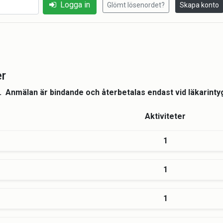
Logga in
Glömt lösenordet?
Skapa konto
er
. Anmälan är bindande och återbetalas endast vid läkarinty
Aktiviteter
1
1
1