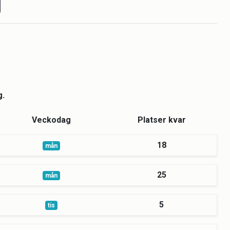
g.
Veckodag
Platser kvar
18
mån
25
mån
5
tis