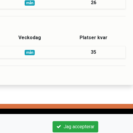
26
mån
Veckodag
Platser kvar
35
mån
Jag accepterar