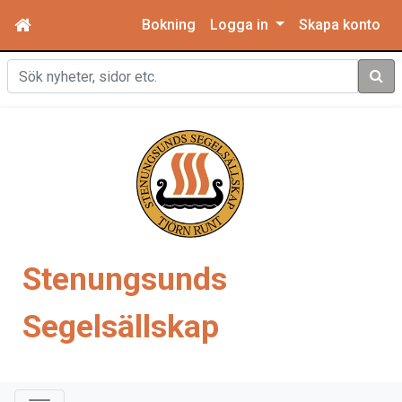
Bokning
Logga in
Skapa konto
Sök
Stenungsunds
Segelsällskap