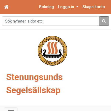
Bokning
Logga in
Skapa konto
Sök
Stenungsunds
Segelsällskap