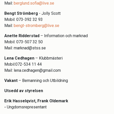
Mail:
berglund.sofia@live.se
Bengt Strömberg
- Jolly Scott
Mobil: 073-392 32 93
Mail:
bengt-stromberg@live.se
Anette Ridderstad
– Information och marknad
Mobil: 073-507 32 50
Mail: marknad@stss.se
Lena Cedhagen
– Klubbmästeri
Mobil:072-534 11 44
Mail: lena.cedhagen@gmail.com
Vakant
– Bemanning och Utbildning
Utsedd av styrelsen
Erik Hasselqvist, Frank Oldemark
-
Ungdomsrepresentant