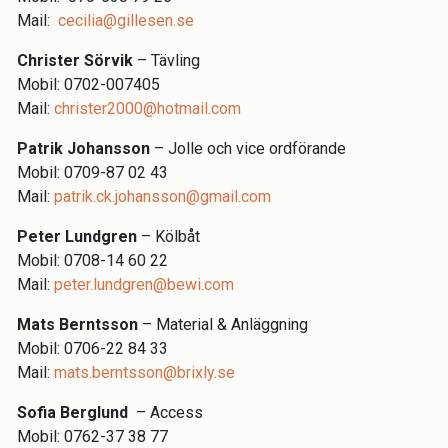
Mail:
cecilia@gillesen.se
Christer Sörvik
– Tävling
Mobil: 0702-007405
Mail:
christer2000@hotmail.com
Patrik Johansson
– Jolle och vice ordförande
Mobil: 0709-87 02 43
Mail:
patrik.ck.johansson@gmail.com
Peter Lundgren
– Kölbåt
Mobil: 0708-14 60 22
Mail:
peter.lundgren@bewi.com
Mats Berntsson
– Material & Anläggning
Mobil: 0706-22 84 33
Mail:
mats.berntsson@brixly.se
Sofia Berglund
– Access
Mobil: 0762-37 38 77