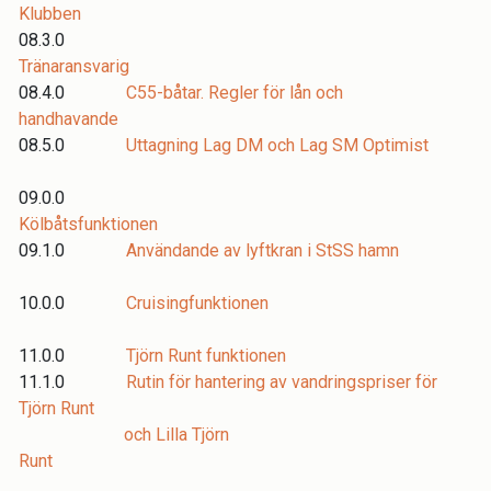
Klubben
08.3.0
Tränaransvarig
08.4.0
C55-båtar. Regler för lån och
handhavande
08.5.0
Uttagning Lag DM och Lag SM Optimist
09.0.0
Kölbåtsfunktionen
09.1.0
Användande av lyftkran i StSS hamn
10.0.0
Cruisingfunktionen
11.0.0
Tjörn Runt funktionen
11.1.0
Rutin för hantering av vandringspriser för
Tjörn Runt
och Lilla Tjörn
Runt