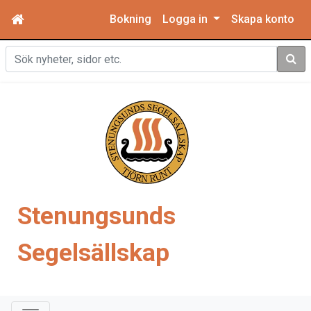
Bokning
Logga in
Skapa konto
Sök
Stenungsunds
Segelsällskap