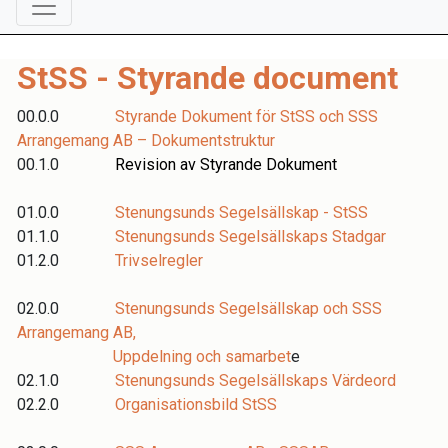
StSS - Styrande document
00.0.0
Styrande Dokument för StSS och SSS
Arrangemang AB – Dokumentstruktur
00.1.0
Revision av Styrande Dokument
01.0.0
Stenungsunds Segelsällskap - StSS
01.1.0
Stenungsunds Segelsällskaps Stadgar
01.2.0
Trivselregler
02.0.0
Stenungsunds Segelsällskap och SSS
Arrangemang AB,
Uppdelning och samarbet
e
02.1.0
Stenungsunds Segelsällskaps Värdeord
02.2.0
Organisationsbild StSS