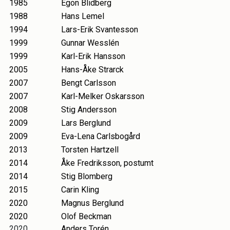
1985
Egon Blidberg
1988
Hans Lemel
1994
Lars-Erik Svantesson
1999
Gunnar Wesslén
1999
Karl-Erik Hansson
2005
Hans-Åke Strarck
2007
Bengt Carlsson
2007
Karl-Melker Oskarsson
2008
Stig Andersson
2009
Lars Berglund
2009
Eva-Lena Carlsbogård
2013
Torsten Hartzell
2014
Åke Fredriksson, postumt
2014
Stig Blomberg
2015
Carin Kling
2020
Magnus Berglund
2020
Olof Beckman
2020
Anders Torén