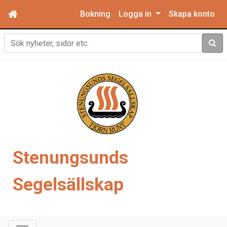
Bokning
Logga in
Skapa konto
Sök
Stenungsunds
Segelsällskap