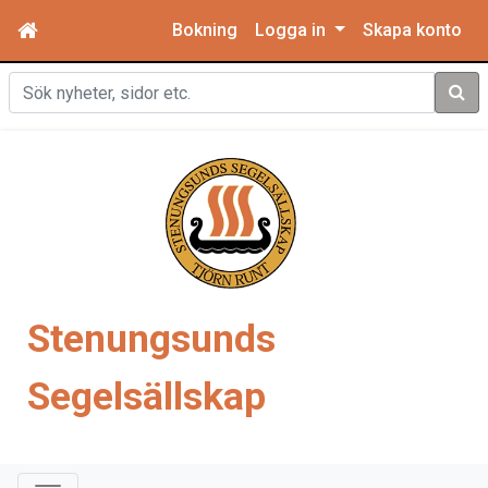
Bokning
Logga in
Skapa konto
Sök
Stenungsunds
Segelsällskap