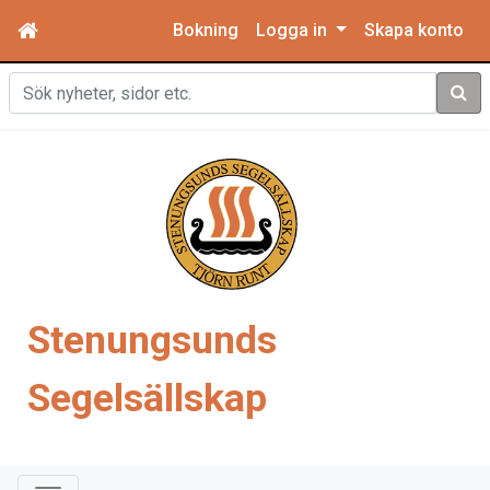
Bokning
Logga in
Skapa konto
Sök
Stenungsunds
Segelsällskap