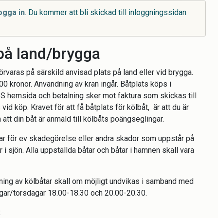
ogga in
. Du kommer att bli skickad till inloggningssidan
på land/brygga
förvaras på särskild anvisad plats på land eller vid brygga.
200 kronor. Användning av kran ingår. Båtplats köps i
hemsida och betalning sker mot faktura som skickas till
id köp. Kravet för att få båtplats för kölbåt, är att du är
tt din båt är anmäld till kölbåts poängseglingar.
var för ev skadegörelse eller andra skador som uppstår på
r i sjön. Alla uppställda båtar och båtar i hamnen skall vara
ning av kölbåtar skall om möjligt undvikas i samband med
agar/torsdagar 18.00-18.30 och 20.00-20.30.
R