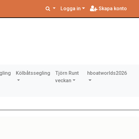
Logga in
Skapa konto
gling
Kölbåtssegling
Tjörn Runt
hboatworlds2026
veckan