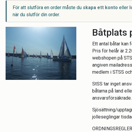
För att slutföra en order måste du
skapa ett konto
eller
l
när du slutför din order.
Båtplats 
Ett antal båtar kan 
Pris för helår är 2.
webshopen på STSS 
angiven mailadress v
medlem i STSS och a
StSS tar inget ans
båtarna på land elle
ansvarsförsäkrade.
Sjösättning/upptag
jolleseglingar tisd
ORDNINGSREGLE