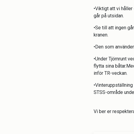
•Viktigt att vi håll
går på utsidan.
•Se till att ingen g
kranen.
•Den som använder k
•Under Tjörnrunt v
flytta sina båtar.
inför TR-veckan.
•Vinteruppställning 
STSS-område under 
Vi ber er respekter