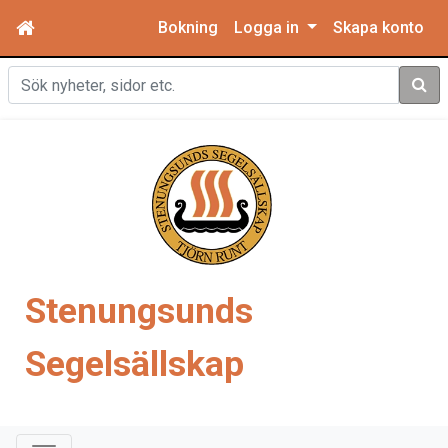
Bokning
Logga in
Skapa konto
Sök
Stenungsunds
Segelsällskap