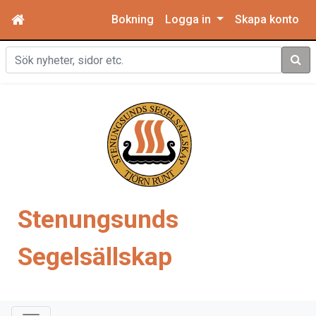
Bokning
Logga in
Skapa konto
Sök
Stenungsunds
Segelsällskap