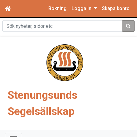
Bokning
Logga in
Skapa konto
Sök
Stenungsunds
Segelsällskap