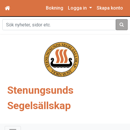
Bokning
Logga in
Skapa konto
Sök
Stenungsunds
Segelsällskap