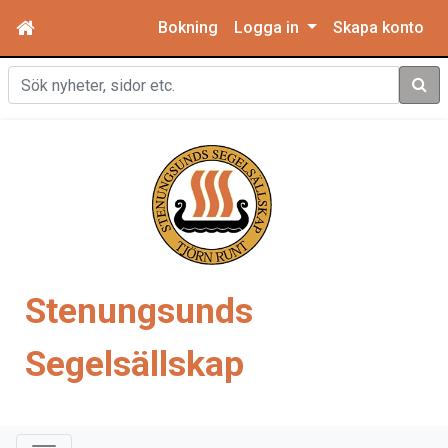
Bokning
Logga in
Skapa konto
Sök
Stenungsunds
Segelsällskap