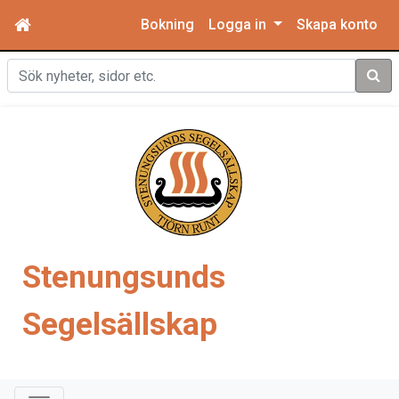
Bokning
Logga in
Skapa konto
Sök
Stenungsunds
Segelsällskap