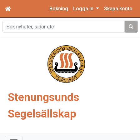
Bokning
Logga in
Skapa konto
Sök
Stenungsunds
Segelsällskap