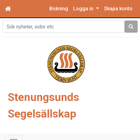
Bokning
Logga in
Skapa konto
Sök
Stenungsunds
Segelsällskap