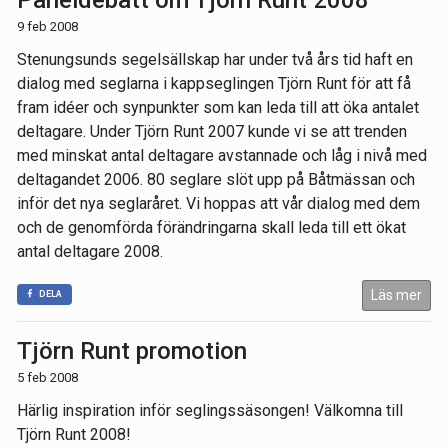
Paneldebatt om Tjörn Runt 2008
9 feb 2008
Stenungsunds segelsällskap har under två års tid haft en
dialog med seglarna i kappseglingen Tjörn Runt för att få
fram idéer och synpunkter som kan leda till att öka antalet
deltagare. Under Tjörn Runt 2007 kunde vi se att trenden
med minskat antal deltagare avstannade och låg i nivå med
deltagandet 2006. 80 seglare slöt upp på Båtmässan och
inför det nya seglaråret. Vi hoppas att vår dialog med dem
och de genomförda förändringarna skall leda till ett ökat
antal deltagare 2008.
Läs mer
DELA
Tjörn Runt promotion
5 feb 2008
Härlig inspiration inför seglingssäsongen! Välkomna till
Tjörn Runt 2008!