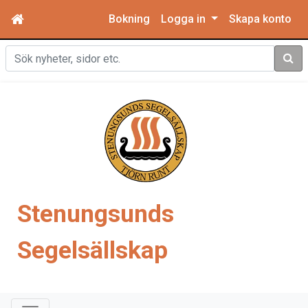
Bokning
Logga in
Skapa konto
Sök
Stenungsunds
Segelsällskap