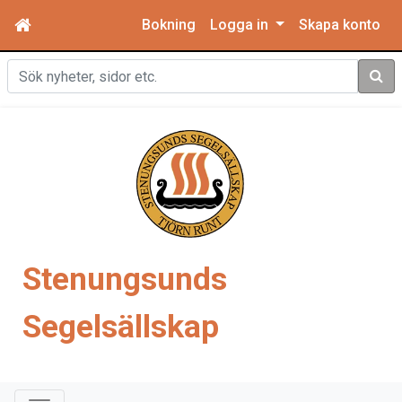
Bokning
Logga in
Skapa konto
Sök
Stenungsunds
Segelsällskap