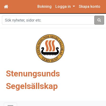
Bokning
Logga in
Skapa konto
Sök
Stenungsunds
Segelsällskap