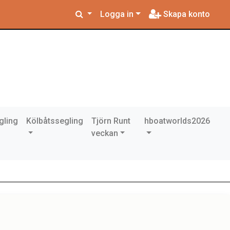
Logga in
Skapa konto
gling
Kölbåtssegling
Tjörn Runt
hboatworlds2026
veckan