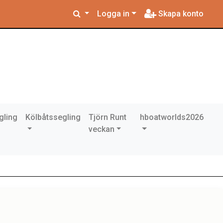
Logga in
Skapa konto
gling
Kölbåtssegling
Tjörn Runt
hboatworlds2026
veckan