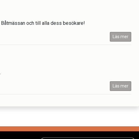
å Båtmässan och till alla dess besökare!
Läs mer
.
Läs mer