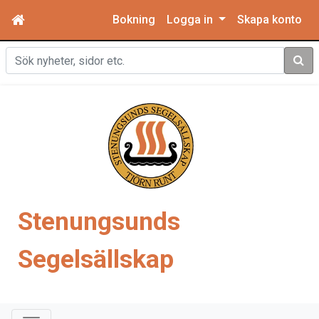
Bokning
Logga in
Skapa konto
Sök
Stenungsunds
Segelsällskap