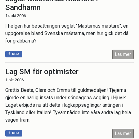
Sandhamn
14 okt 2006
I helgen har besättningen seglat "Mästarnas mästare", en
uppgörelse bland Svenska mästarna, men hur gick det då
för grabbarna?
Läs mer
DELA
Lag SM för optimister
1 okt 2006
Grattis Beata, Clara och Emma till guldmedaljen! Tjejerna
gjorde en härlig insats under söndagens segling i Hjuvik.
Laget erbjuds nu att delta i lagkappseglingar antingen i
Tyskland eller Italien! Tyvärr nådde inte våra andra lag hela
vägen fram.
Läs mer
DELA