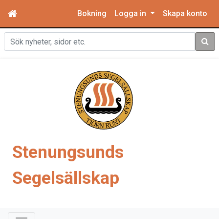
Bokning
Logga in
Skapa konto
Sök
Stenungsunds
Segelsällskap