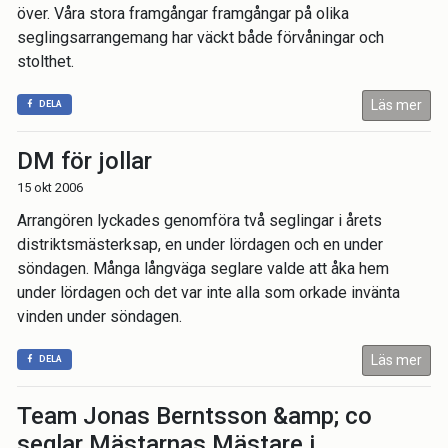
över. Våra stora framgångar framgångar på olika
seglingsarrangemang har väckt både förvåningar och
stolthet.
Läs mer
DELA
DM för jollar
15 okt 2006
Arrangören lyckades genomföra två seglingar i årets
distriktsmästerksap, en under lördagen och en under
söndagen. Många långväga seglare valde att åka hem
under lördagen och det var inte alla som orkade invänta
vinden under söndagen.
Läs mer
DELA
Team Jonas Berntsson &amp; co
seglar Mästarnas Mästare i