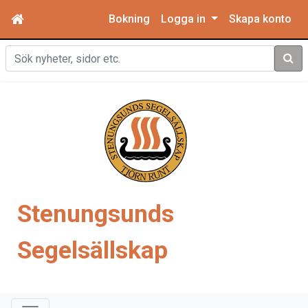
Bokning
Logga in
Skapa konto
Sök
Stenungsunds
Segelsällskap