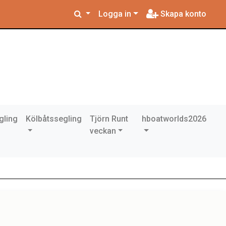
Logga in
Skapa konto
gling
Kölbåtssegling
Tjörn Runt
hboatworlds2026
veckan