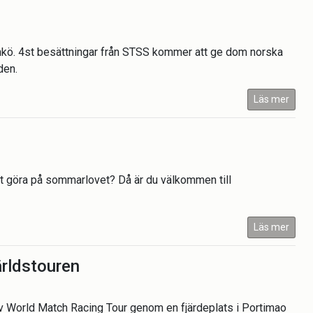
nkö. 4st besättningar från STSS kommer att ge dom norska
den.
Läs mer
att göra på sommarlovet? Då är du välkommen till
Läs mer
ärldstouren
a av World Match Racing Tour genom en fjärdeplats i Portimao