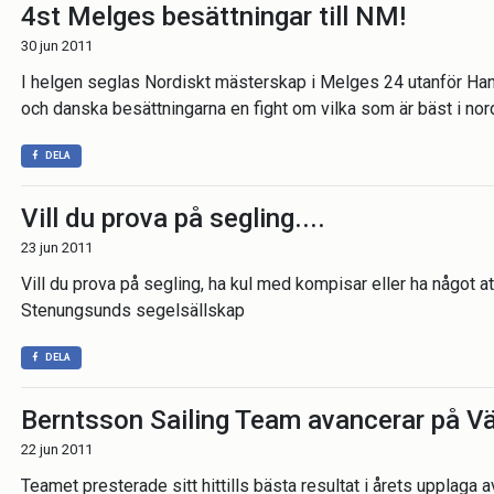
4st Melges besättningar till NM!
30 jun 2011
I helgen seglas Nordiskt mästerskap i Melges 24 utanför Ha
och danska besättningarna en fight om vilka som är bäst i nor
DELA
Vill du prova på segling....
23 jun 2011
Vill du prova på segling, ha kul med kompisar eller ha något 
Stenungsunds segelsällskap
DELA
Berntsson Sailing Team avancerar på V
22 jun 2011
Teamet presterade sitt hittills bästa resultat i årets upplag