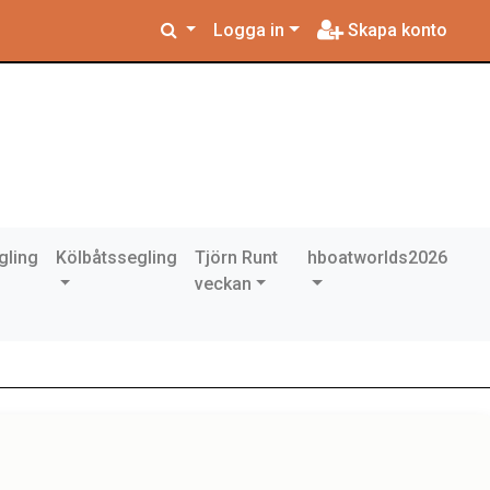
Logga in
Skapa konto
gling
Kölbåtssegling
Tjörn Runt
hboatworlds2026
veckan