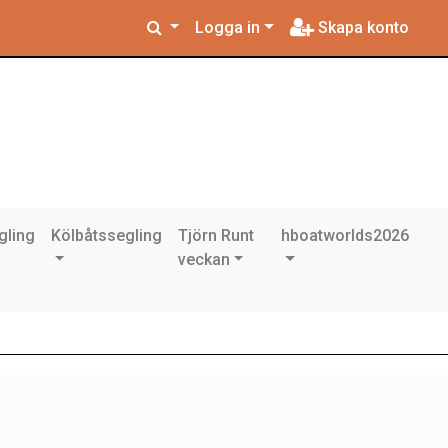
Logga in
Skapa konto
gling
Kölbåtssegling
Tjörn Runt
hboatworlds2026
veckan