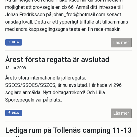
möjlighet att provsegla en cb 66. Anmäl ditt intresse till
Johan Fredriksson på johan_fred@hotmail.com senast
onsdag kväll. Detta är ett ypperligt tillfälle att tillsammans
med andra kappseglingsugna testa en fin race-maskin.
Läs mer
DELA
Årest första regatta är avslutad
13 apr 2008
Årets stora internationella jolleregatta,
SSECS/SSOCS/SSZCS, är nu avslutad. I år hade vi 296
seglare anmälda. Nytt deltagarrekord! Och Lilla
Sportspegeln var på plats..
Läs mer
DELA
Lediga rum på Tollenäs camping 11-13