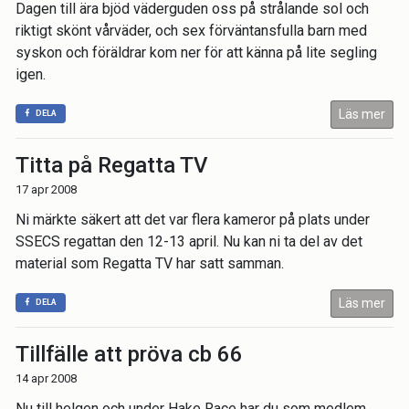
Dagen till ära bjöd väderguden oss på strålande sol och
riktigt skönt vårväder, och sex förväntansfulla barn med
syskon och föräldrar kom ner för att känna på lite segling
igen.
Läs mer
DELA
Titta på Regatta TV
17 apr 2008
Ni märkte säkert att det var flera kameror på plats under
SSECS regattan den 12-13 april. Nu kan ni ta del av det
material som Regatta TV har satt samman.
Läs mer
DELA
Tillfälle att pröva cb 66
14 apr 2008
Nu till helgen och under Hake Race har du som medlem