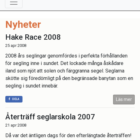
Nyheter
Hake Race 2008
25 apr 2008
2008 års seglingar genomfördes i perfekta förhållanden
för segling inne i sundet. Det lockade många åskådare
iland som njöt att solen och färggranna segel. Seglarna
skötte sig föredömligt på den begränsade banytan som en
segling i sundet innebär.
Läs mer
DELA
Återträff seglarskola 2007
21 apr 2008
Då var det äntligen dags för den efterlängtade återträffen!