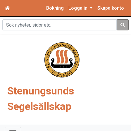
Bokning
Logga in
Skapa konto
Sök
Stenungsunds
Segelsällskap