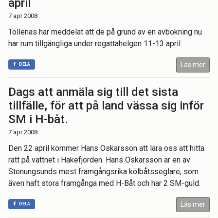
april
7 apr 2008
Tollenäs har meddelat att de på grund av en avbokning nu
har rum tillgängliga under regattahelgen 11-13 april.
Läs mer
DELA
Dags att anmäla sig till det sista
tillfälle, för att på land vässa sig inför
SM i H-båt.
7 apr 2008
Den 22 april kommer Hans Oskarsson att lära oss att hitta
rätt på vattnet i Hakefjorden. Hans Oskarsson är en av
Stenungsunds mest framgångsrika kölbåtsseglare, som
även haft stora framgånga med H-Båt och har 2 SM-guld.
Läs mer
DELA