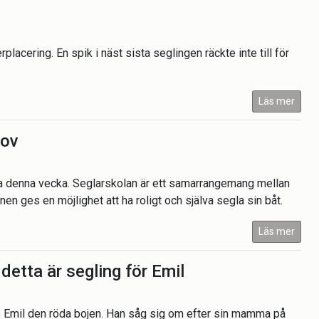
M
rplacering. En spik i näst sista seglingen räckte inte till för
Läs mer
hov
t hela denna vecka. Seglarskolan är ett samarrangemang mellan
 ges en möjlighet att ha roligt och själva segla sin båt.
Läs mer
detta är segling för Emil
de Emil den röda bojen. Han såg sig om efter sin mamma på