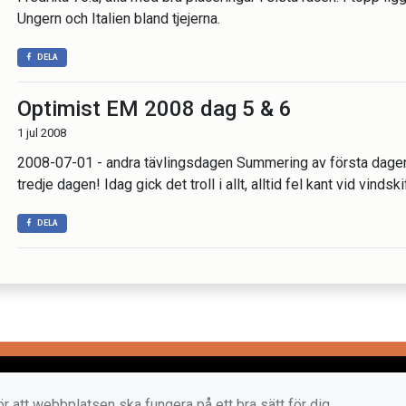
Ungern och Italien bland tjejerna.
DELA
Optimist EM 2008 dag 5 & 6
1 jul 2008
2008-07-01 - andra tävlingsdagen Summering av första dagen 
tredje dagen! Idag gick det troll i allt, alltid fel kant vid vindsk
DELA
r att webbplatsen ska fungera på ett bra sätt för dig.