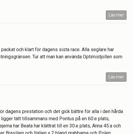
Läs mer
packat och klart för dagens sista race. Alla seglare har
bristningsgränsen. Tur att man kan använda Optimistjollen som
Läs mer
r dagens prestation och det gick bättre för alla i den hårda
 ligger tätt tillsammans med Pontus på en 60:e plats,
jerna har Beata har klättrat till en 30:e plats, Anna 45:a och
gger Brasilien och Italien x 2 bland grabbarna och Polen,