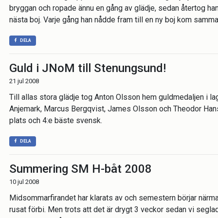
bryggan och ropade ännu en gång av glädje, sedan återtog han
nästa boj. Varje gång han nådde fram till en ny boj kom samma
DELA
Guld i JNoM till Stenungsund!
21 jul 2008
Till allas stora glädje tog Anton Olsson hem guldmedaljen i 
Anjemark, Marcus Bergqvist, James Olsson och Theodor Hansson
plats och 4:e bäste svensk.
DELA
Summering SM H-båt 2008
10 jul 2008
Midsommarfirandet har klarats av och semestern börjar närma
rusat förbi. Men trots att det är drygt 3 veckor sedan vi se