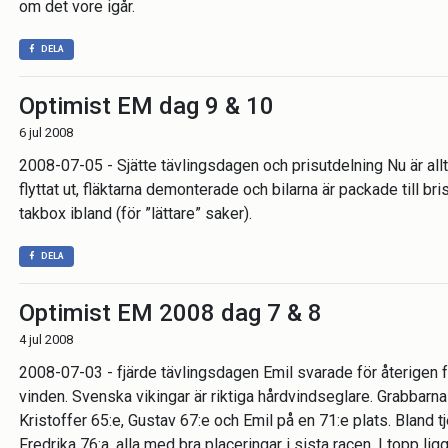
om det vore igår.
DELA
Optimist EM dag 9 & 10
6 jul 2008
2008-07-05 - Sjätte tävlingsdagen och prisutdelning Nu är allt 
flyttat ut, fläktarna demonterade och bilarna är packade till 
takbox ibland (för ”lättare” saker).
DELA
Optimist EM 2008 dag 7 & 8
4 jul 2008
2008-07-03 - fjärde tävlingsdagen Emil svarade för återigen fö
vinden. Svenska vikingar är riktiga hårdvindseglare. Grabbarna
Kristoffer 65:e, Gustav 67:e och Emil på en 71:e plats. Bland tje
Fredrika 76:a, alla med bra placeringar i sista racen. I topp li