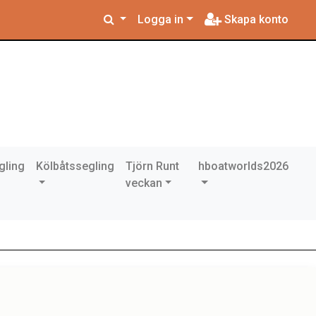
Logga in
Skapa konto
gling
Kölbåtssegling
Tjörn Runt
hboatworlds2026
veckan