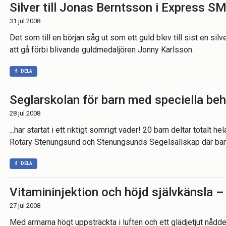
Silver till Jonas Berntsson i Express S
31 jul 2008
Det som till en början såg ut som ett guld blev till sist en silve
att gå förbi blivande guldmedaljören Jonny Karlsson.
DELA
Seglarskolan för barn med speciella be
28 jul 2008
...har startat i ett riktigt somrigt väder! 20 barn deltar total
Rotary Stenungsund och Stenungsunds Segelsällskap där barnen
DELA
Vitamininjektion och höjd självkänsla – 
27 jul 2008
Med armarna högt uppsträckta i luften och ett glädjetjut nåd