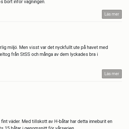
es bort inför vägningen.
Läs mer
lig miljö. Men visst var det nyckfullt ute på havet med
deltog från StSS och många av dem lyckades bra i
Läs mer
fint väder. Med tillskott av H-båtar har detta inneburit en
ts 15 båtar i genomsnitt för vårserien.