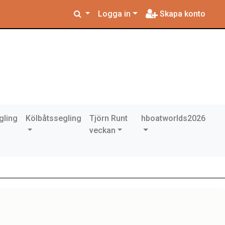
Logga in
Skapa konto
gling
Kölbåtssegling
Tjörn Runt
hboatworlds2026
veckan