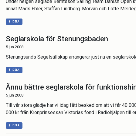
Under helgen seglade Berntsson Sailing Team Danish Open kva
annat Mads Ebler, Staffan Lindberg. Morvan och Lotte Meldegaa
DELA
Seglarskola för Stenungsbaden
5 jun 2008
Stenungsunds Segelsällskap arrangerar just nu en seglarskol
DELA
Ännu bättre seglarskola för funktionshi
5 jun 2008
Till vår stora glädje har vi idag fått besked om att vi får 40 00
000 kr från Kronprinsessan Viktorias fond i Radiohjälpen till e
DELA