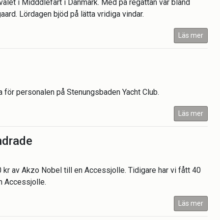
let i Midddlefart i Danmark. Med på regattan var bland
rd. Lördagen bjöd på lätta vridiga vindar.
Läs mer
a för personalen på Stenungsbaden Yacht Club.
Läs mer
ndrade
0 kr av Akzo Nobel till en Accessjolle. Tidigare har vi fått 40
n Accessjolle.
Läs mer