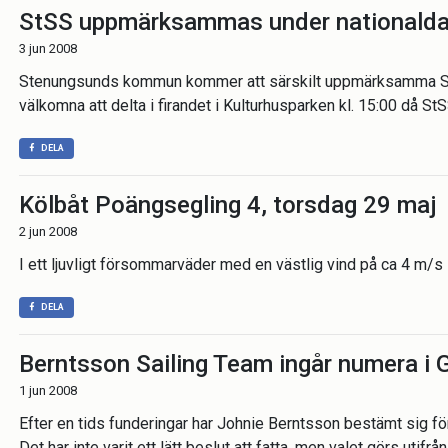
StSS uppmärksammas under nationald
3 jun 2008
Stenungsunds kommun kommer att särskilt uppmärksamma StS
välkomna att delta i firandet i Kulturhusparken kl. 15:00 då S
DELA
Kölbåt Poängsegling 4, torsdag 29 maj
2 jun 2008
I ett ljuvligt försommarväder med en västlig vind på ca 4 m/s
DELA
Berntsson Sailing Team ingår numera i G
1 jun 2008
Efter en tids funderingar har Johnie Berntsson bestämt sig för
Det har inte varit ett lätt beslut att fatta, men valet görs uti