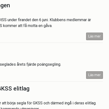
agen
S under firandet den 6 juni. Klubbens medlemmar är
tSS kommer att få motta en gåva.
Läs mer
 seglades årets fjärde poängsegling.
Läs mer
KSS elitlag
 att börja segla för GKSS och därmed ingå i deras elitlag.
från kommande utmaningar.