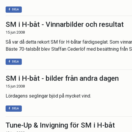
DELA
SM i H-båt - Vinnarbilder och resultat
15 jun 2008
Så var då detta rekort SM för H-båtar färdigseglat. Som vin
Bäste 70-talsbåt blev Staffan Cederlöf med besättning från St
DELA
SM i H-båt - bilder från andra dagen
15 jun 2008
Lördagens seglingar bjöd på mycket vind.
DELA
Tune-Up & Invigning för SM i H-båt