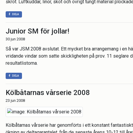
skrot. Luftkuddar, linor, skot och övrigt tungt material plockad
DELA
Junior SM för jollar!
30 jun 2008
Så var JSM 2008 avslutat. Ett mycket bra arrangemang i en här
vridande vindar som satte skickligheten på prov. 11 seglare 
resultatlistorna.
DELA
Kölbåtarnas vårserie 2008
23 jun 2008
Kölbåtarnas vårserie har genomförts i ett konstant fantastiskt 
ökning av deltagarantalet, från de senaste årens 10-12 till åre