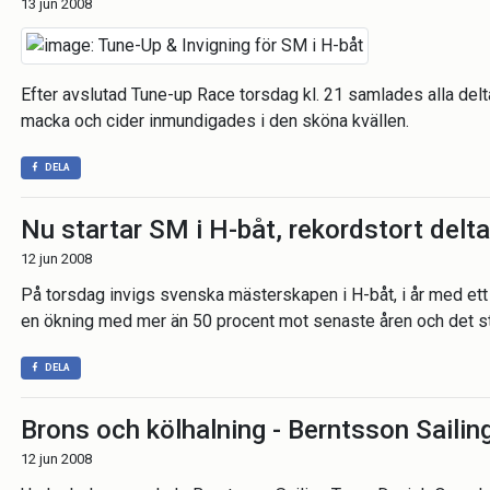
13 jun 2008
Efter avslutad Tune-up Race torsdag kl. 21 samlades alla delt
macka och cider inmundigades i den sköna kvällen.
DELA
Nu startar SM i H-båt, rekordstort delt
12 jun 2008
På torsdag invigs svenska mästerskapen i H-båt, i år med ett 
en ökning med mer än 50 procent mot senaste åren och det st
DELA
Brons och kölhalning - Berntsson Saili
12 jun 2008