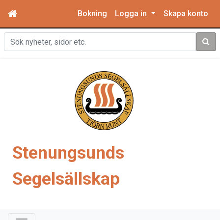
Bokning
Logga in
Skapa konto
Sök
Stenungsunds
Segelsällskap