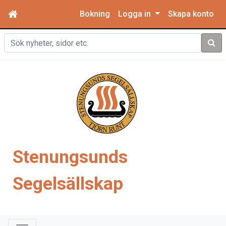
Bokning
Logga in
Skapa konto
Sök
Stenungsunds
Segelsällskap