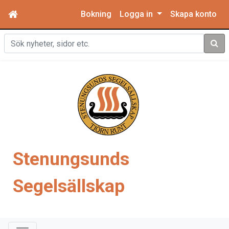
Bokning
Logga in
Skapa konto
Sök
Stenungsunds
Segelsällskap