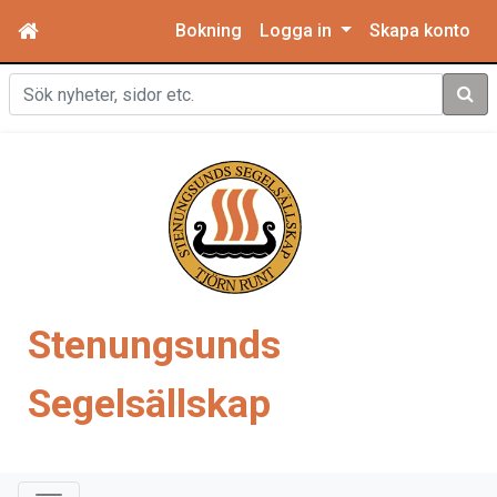
Bokning
Logga in
Skapa konto
Sök
Stenungsunds
Segelsällskap