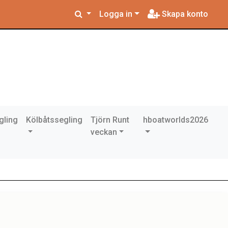
Logga in
Skapa konto
gling
Kölbåtssegling
Tjörn Runt
hboatworlds2026
veckan