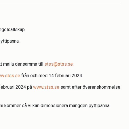
egelsällskap.
yttipanna.
tt maila densamma till
stss@stss.se
w.stss.se
från och med 14 februari 2024.
 februari 2024 på
www.stss.se
samt efter överenskommelse
 kommer så vi kan dimensionera mängden pyttipanna.