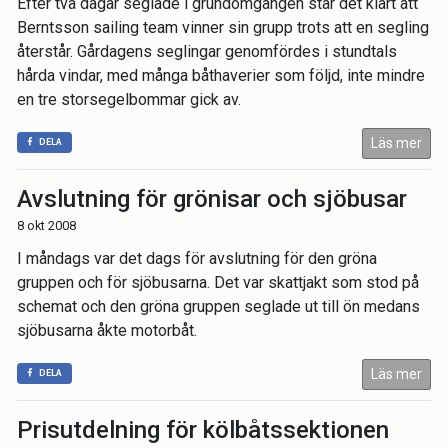
Efter två dagar seglade i grundomgången står det klart att
Berntsson sailing team vinner sin grupp trots att en segling
återstår. Gårdagens seglingar genomfördes i stundtals
hårda vindar, med många båthaverier som följd, inte mindre
en tre storsegelbommar gick av.
Läs mer
DELA
Avslutning för grönisar och sjöbusar
8 okt 2008
I måndags var det dags för avslutning för den gröna
gruppen och för sjöbusarna. Det var skattjakt som stod på
schemat och den gröna gruppen seglade ut till ön medans
sjöbusarna åkte motorbåt.
Läs mer
DELA
Prisutdelning för kölbåtssektionen