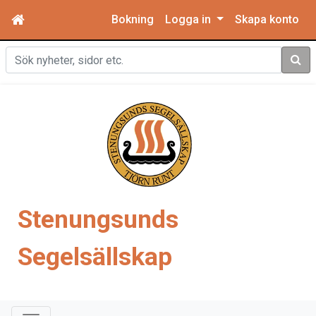
Bokning
Logga in
Skapa konto
Sök
Stenungsunds
Segelsällskap