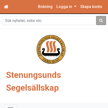
Bokning
Logga in
Skapa konto
Sök
Stenungsunds
Segelsällskap