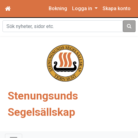
Bokning
Logga in
Skapa konto
Sök
Stenungsunds
Segelsällskap