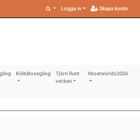
Logga in
Skapa konto
gling
Kölbåtssegling
Tjörn Runt
hboatworlds2026
veckan