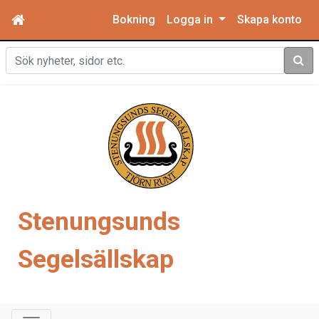
Bokning
Logga in
Skapa konto
Sök
Stenungsunds
Segelsällskap