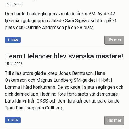
16 jul 2006
Den fjärde finalseglingen avslutade årets VM. Av de 42
tjejerna i guldgruppen slutade Sara Sigvardsdotter på 26
plats och Cathrine Andersson på en 28 plats.
Läs mer
DELA
Team Helander blev svenska mästare!
15 jul 2006
Till allas stora glädje knep Jonas Berntsson, Hans
Oskarsson och Magnus Lundberg SM-guldet i H-båt i
Lomma i hård konkurrens. De spikade i sista seglingen och
gick därmed upp i ledning före förra årets världsmästare
Lars Idmyr från GKSS och den flera gånger tidigare kände
Tjörn Runt-seglaren Collberg.
Läs mer
DELA