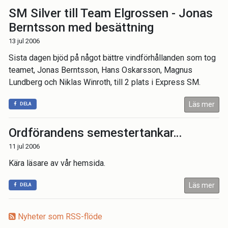
SM Silver till Team Elgrossen - Jonas
Berntsson med besättning
13 jul 2006
Sista dagen bjöd på något bättre vindförhållanden som tog
teamet, Jonas Berntsson, Hans Oskarsson, Magnus
Lundberg och Niklas Winroth, till 2 plats i Express SM.
Läs mer
DELA
Ordförandens semestertankar…
11 jul 2006
Kära läsare av vår hemsida.
Läs mer
DELA
Nyheter som RSS-flöde