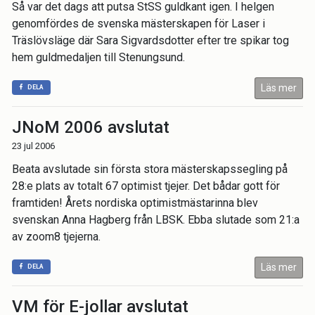
Så var det dags att putsa StSS guldkant igen. I helgen
genomfördes de svenska mästerskapen för Laser i
Träslövsläge där Sara Sigvardsdotter efter tre spikar tog
hem guldmedaljen till Stenungsund.
Läs mer
DELA
JNoM 2006 avslutat
23 jul 2006
Beata avslutade sin första stora mästerskapssegling på
28:e plats av totalt 67 optimist tjejer. Det bådar gott för
framtiden! Årets nordiska optimistmästarinna blev
svenskan Anna Hagberg från LBSK. Ebba slutade som 21:a
av zoom8 tjejerna.
Läs mer
DELA
VM för E-jollar avslutat