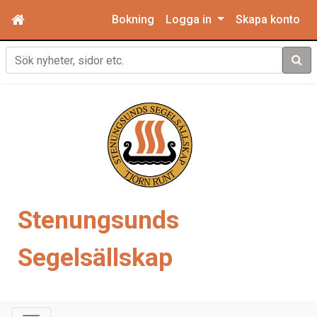
Bokning
Logga in
Skapa konto
Sök
Stenungsunds
Segelsällskap