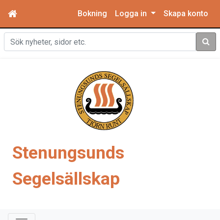
Bokning
Logga in
Skapa konto
Sök
Stenungsunds
Segelsällskap