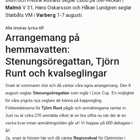
Blom och Fredrik Åstrand seglar CB66 på SM-veckan i
Malmö
V. 31, Hans Oskarsson och Håkan Lundgren seglar
Starbåts VM i
Varberg
1-7 augusti.
Alla önskas lycka till!
Arrangemang på
hemmavatten:
Stenungsöregattan, Tjörn
Runt och kvalseglingar
Snart är sommaren slut och då väntar våra egna arrangemang. Den 8
augusti seglas
Stenungsöregattan
som ingår i Liros Cup. En möjlighet
för våra yngsta nya seglare att känna på kappsegling.
Förberedelserna för
Tjörn Runt
pågår och anmälningarna ramlar in.
Just nu är cirka 270 anmälda vilket är en bra siffra nu när det är en
vecka kvar innan anmälningstiden går ut! Vi hoppas på 600 deltagare i
år!
Ja, snart är hösten här och då väntar
Regionskval
för Optimister i