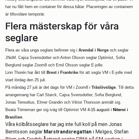
har nu fått hem en container för dessa båtar. Placeringen av containern
är tillsvidare temporär.
Flera mästerskap för våra
seglare
Flera av våra unga seglare befinner sig i
Arendal i Norge
och seglar
JNoM. Cajsa Svensdotter och Anton Olsson seglar Optimist, Sofia
Berglund
seglar Zoom8 och Emil Olsson seglar E-jolle.
Linn Thorén har åkt till
Brest i Frankrike
för att segla VM i E-jolle med
start lördag den 25 juli.
På måndag 27 juli är det dags för VM i Zoom8 i
Träslövsläge
. Till detta
arrangemang har Carl Starck, Cajsa Svensdotter, Sofia Berglund,
Jonas Tenselius, Elmer Grandin och Viktor Thorsson anmält sig.
Beata Törneman ger sig iväg till Optimist VM
4-15 augusti i
Niteroi
i
Brasilien
.
Våra kölbåtsseglare har jag inte full koll på men Jonas
Berntsson seglar
Marstrandsregattan
i Melges, Stefan