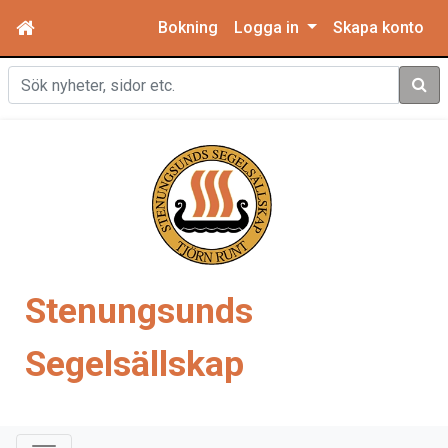
Bokning
Logga in
Skapa konto
Sök
Stenungsunds
Segelsällskap