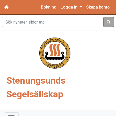
Bokning
Logga in
Skapa konto
Sök
Stenungsunds
Segelsällskap