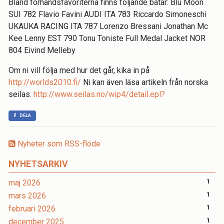
Bland förhandsfavoriterna finns följande båtar: Blu Moon
SUI 782 Flavio Favini AUDI ITA 783 Riccardo Simoneschi
UKAUKA RACING ITA 787 Lorenzo Bressani Jonathan Mc
Kee Lenny EST 790 Tonu Toniste Full Medal Jacket NOR
804 Eivind Melleby
Om ni vill följa med hur det går, kika in på
http://worlds2010.fi/
Ni kan även läsa artikeln från norska
seilas.
http://www.seilas.no/wip4/detail.epl?
DELA
Nyheter som RSS-flöde
NYHETSARKIV
maj 2026
1
mars 2026
1
februari 2026
1
december 2025
1