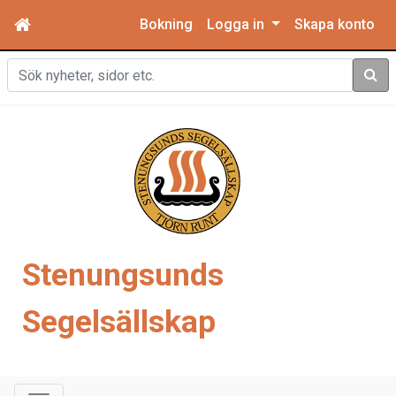
Bokning
Logga in
Skapa konto
Sök
Stenungsunds
Segelsällskap